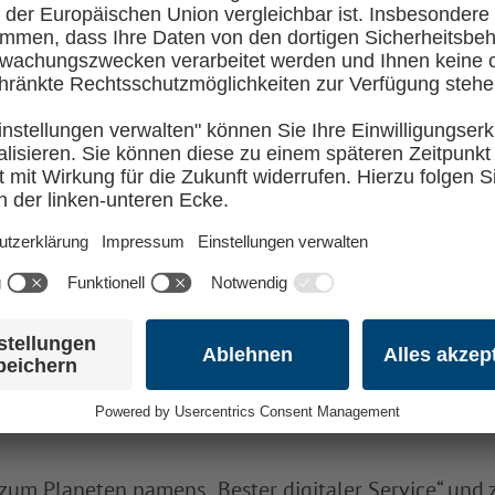
 IM STUDIUM
eit, ein mehrmonatiges Pflichtpraktikum in der PHP-
unftsthemen mit: Wir digitalisieren Deutschland. Dab
ie Arbeitswelt und den Alltag eines führenden Anbie
zum Planeten namens „Bester digitaler Service“ und z