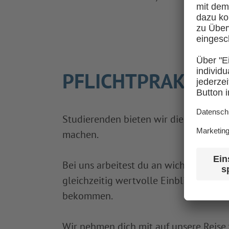
PFLICHTPRAKTIKA
Studierenden bieten wir die Möglichk
machen.
Bei uns arbeitest du an wichtigen Zuk
gleichzeitig wertvolle Einblicke in d
bekommen.
Wir nehmen dich mit auf unsere Reise 