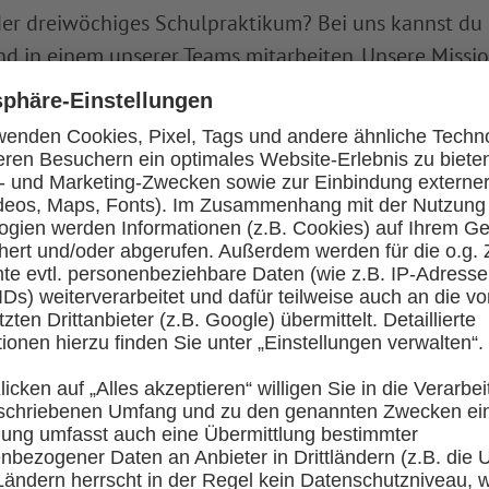
oder dreiwöchiges Schulpraktikum? Bei uns kannst du 
in einem unserer Teams mitarbeiten. Unsere Mission:
a, das alle Menschen in unserem Land betrifft. Wir h
en Menschen das Leben leichter zu machen.
 möchtest, solltest du grundsätzlich Interesse an d
deine Praktikumsbewerbung.
halten:
n dem du erklärst, warum und wann du gern bei uns 
etwas über deine Hobbys und Interessen entnehmen 