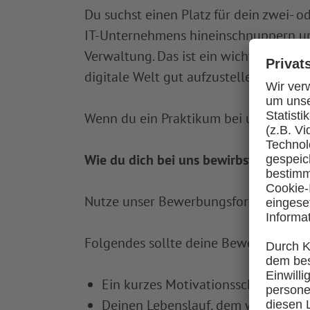
Du suchst einen Platz für dein zwei- 
IT-Unternehmens hineinschnuppern und 
Verwaltung. Das ist ein wichtiges Them
digitale Welt gut aufzustellen und d
Wenn du ein Praktikum bei uns machen
Wie du dich bei uns bewirbst
Nutze unser Bewerbungsformular für 
Folgendes sollte deine Bewerbung ent
Ein kurzes Motivationsschreiben, i
Deinen Lebenslauf, dem wir auch 