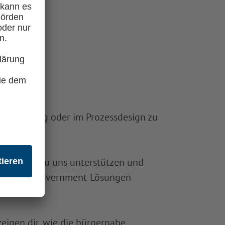
Entwicklung oder im Prozessdesign zu
ei kannst du uns unterstützen und
ters von E-Government-Lösungen
eigen dir, wie die bürgernahe