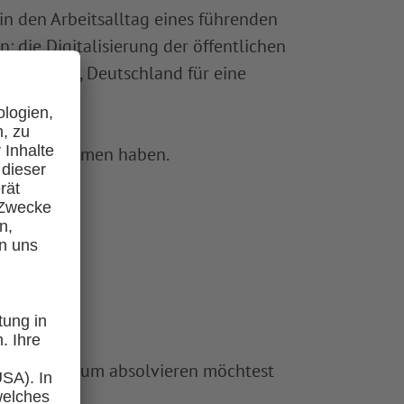
in den Arbeitsalltag eines führenden
 die Digitalisierung der öffentlichen
elfen dabei, Deutschland für eine
igitalen Themen haben.
dein Praktikum absolvieren möchtest
können