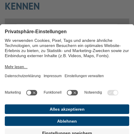
KENNEN
WIR BENÖTIGEN IHRE
ZUSTIMMUNG, UM DEN YOUTUBE
VIDEO-SERVICE ZU LADEN!
Wir verwenden einen Service eines
Drittanbieters, um Videoinhalte einzubetten.
Dieser Service kann Daten zu Ihren
Aktivitäten sammeln. Bitte lesen Sie die
Details durch und stimmen Sie der Nutzung
des Service zu, um dieses Video anzusehen.
Mehr Informationen
Akzeptieren
powered by
Usercentrics Consent
Management Platform