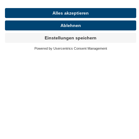
Chance, grundlegende Veränderungen mitzugestalten – und
dadurch Verwaltungsleistungen für Bürgerinnen und Bürger
einfacher und schneller zugänglich zu machen. Genau diese
Mischung aus technischer Umsetzung, fachlichem
Verständnis und gesellschaftlicher Relevanz macht den
Beruf für mich so besonders.
KANNST DU UNS ÜBER EIN
AKTUELLES PROJEKT
BERICHTEN, AN DEM DU
ARBEITEST UND WELCHE
LEARNINGS DABEI FÜR DICH
AUFGETRETEN SIND?