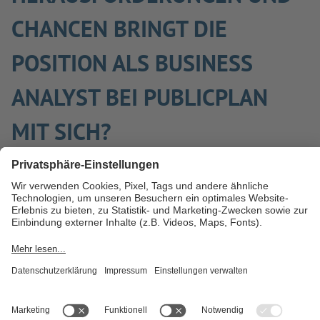
CHANCEN BRINGT DIE
POSITION ALS BUSINESS
ANALYST BEI PUBLICPLAN
MIT SICH?
Als Business Analyst bin ich mittendrin, wenn es darum geht,
Verwaltungsprozesse zu modernisieren und die
Digitalisierung in Richtung Bürgernähe und Effizienz
voranzutreiben. Ich analysiere Anforderungen, optimiere
Abläufe, erarbeite Lösungskonzepte – und arbeite dabei eng
mit Fachabteilungen, IT-Teams und externen Partnern
zusammen.
Gerade im Umfeld der Registermodernisierung sehe ich die